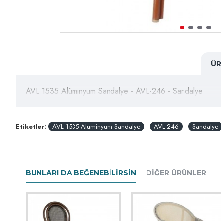
ÜR
AVL 1535 Alüminyum Sandalye - AVL-246 - Sandalye
Etiketler:
AVL 1535 Alüminyum Sandalye
AVL-246
Sandalye
BUNLARI DA BEĞENEBILIRSIN
DIĞER ÜRÜNLER