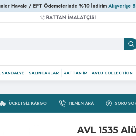
nler Havale / EFT Ödemelerinde %10 İndirim
Alışverişe B
RATTAN İMALATÇISI
 SANDALYE
SALINCAKLAR
RATTAN İP
AVLU COLLECTION
ÜCRETSIZ KARGO
HEMEN ARA
SORU SO
AVL 1535 A