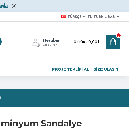
aşla
TÜRKÇE
TL
TÜRK LIRASI
0
Hesabım
0 ürün - 0,00TL
Giriş / Kayıt
PROJE TEKLIFI AL
BIZE ULAŞIN
R
lüminyum Sandalye