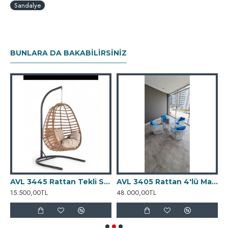
Sandalye
BUNLARA DA BAKABILIRSINIZ
AVL 3445 Rattan Tekli Salıncak
AVL 3405 Rattan 4'lü Masa Takımı
A
15.500,00TL
48.000,00TL
1