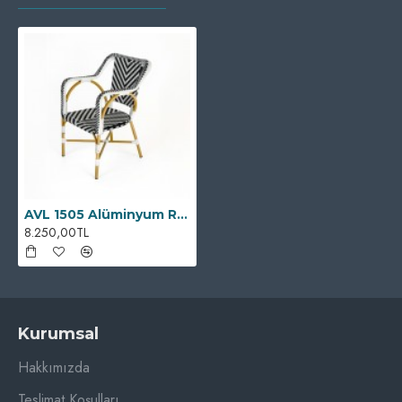
AVL 1505 Alüminyum Rattan Sandalye
8.250,00TL
Kurumsal
Hakkımızda
Teslimat Koşulları