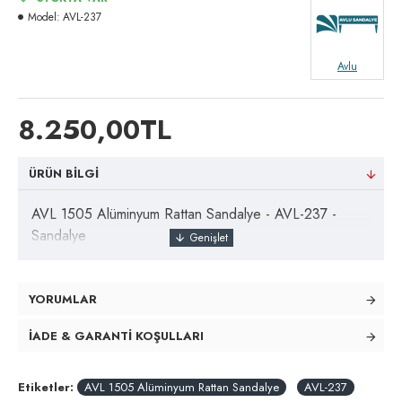
Model:
AVL-237
Avlu
8.250,00TL
ÜRÜN BILGI
AVL 1505 Alüminyum Rattan Sandalye - AVL-237 -
Sandalye
YORUMLAR
İADE & GARANTI KOŞULLARI
Etiketler:
AVL 1505 Alüminyum Rattan Sandalye
AVL-237