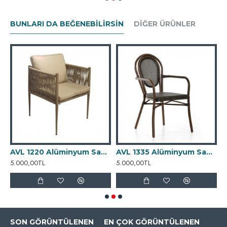
BUNLARI DA BEĞENEBILIRSIN
DIĞER ÜRÜNLER
Alüminyum Sandalye
AVL 1220 Alüminyum Sandalye
AVL 1335 Alüminyum Sandalye
5.000,00TL
5.000,00TL
4
SON GÖRÜNTÜLENEN
EN ÇOK GÖRÜNTÜLENEN