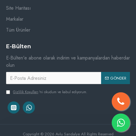
Site Haritası
Markalar
Tüm Ürünler
E-Bülten
E-Bülten'e abone olarak indirim ve kampanyalardan haberdar
olun
GÖNDER
Gizlilik Koşulları
'ni okudum ve kabul ediyorum.
Copyright © 2026 Avlu Sandalye All Rights Reserved