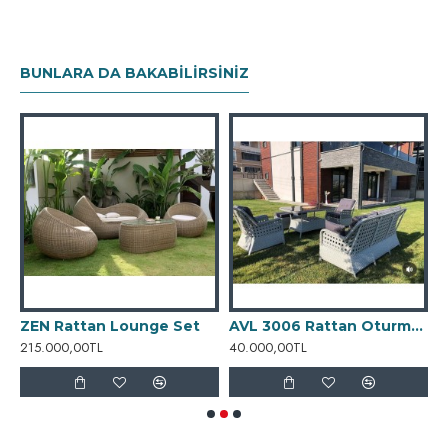
yapısı, mekâna ferah ve davetkâr bir atmosfer katar.
Zamansız çizgileri ve modern lounge anlayışıyla
BUNLARA DA BAKABILIRSINIZ
AZURE
, açık havada konforlu ve şık bir yaşam stilini
yansıtan özel bir oturma grubudur.
 Cafe Sandalyesi
ZEN Rattan Lounge Set
AVL 3006 Rattan Oturma Grubu
215.000,00TL
40.000,00TL
4