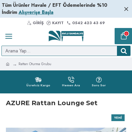
Tüm Ürünler Havale / EFT Ödemelerinde %10
İndirim
Alışverişe Başla
GIRIŞ
KAYIT
0542 423 43 69
0
Rattan Oturma Grubu
Ücretsiz Kargo
Hemen Ara
Soru Sor
AZURE Rattan Lounge Set
YENI