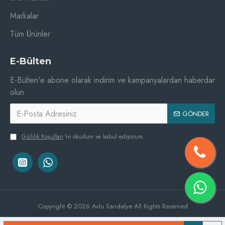
Markalar
Tüm Ürünler
E-Bülten
E-Bülten'e abone olarak indirim ve kampanyalardan haberdar
olun
GÖNDER
Gizlilik Koşulları
'ni okudum ve kabul ediyorum.
Copyright © 2026 Avlu Sandalye All Rights Reserved