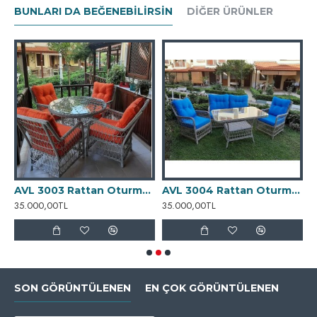
BUNLARI DA BEĞENEBILIRSIN
DIĞER ÜRÜNLER
urma Grubu
AVL 3003 Rattan Oturma Grubu
AVL 3004 Rattan Oturma Grubu
35.000,00TL
35.000,00TL
4
SON GÖRÜNTÜLENEN
EN ÇOK GÖRÜNTÜLENEN