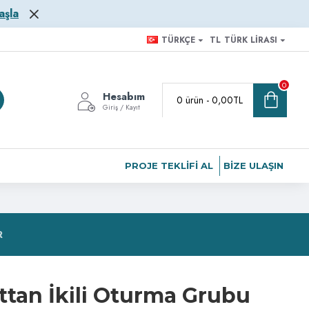
aşla
TÜRKÇE
TL
TÜRK LIRASI
0
Hesabım
0 ürün - 0,00TL
Giriş / Kayıt
PROJE TEKLIFI AL
BIZE ULAŞIN
R
ttan İkili Oturma Grubu