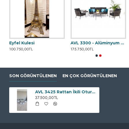
tan Oturma Grubu
Eyfel Kulesi
AVL 3300 - Alüminyum Oturma Grubu
AVL 3000 Rattan Oturma Grubu
AVL
100.750,00TL
175.750,00TL
75.000,00TL
55.000,00TL
SON GÖRÜNTÜLENEN
EN ÇOK GÖRÜNTÜLENEN
AVL 3425 Rattan İkili Oturma Grubu
37.500,00TL