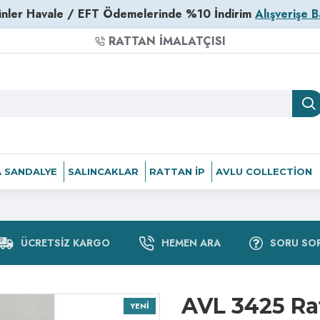
nler Havale / EFT Ödemelerinde %10 İndirim
Alışverişe B
RATTAN İMALATÇISI
 SANDALYE
SALINCAKLAR
RATTAN İP
AVLU COLLECTION
ÜCRETSIZ KARGO
HEMEN ARA
SORU SO
AVL 3425 Ra
YENI