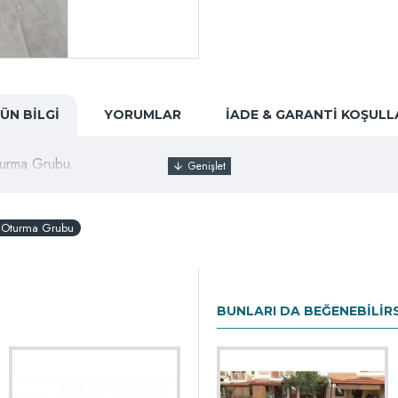
ÜN BILGI
YORUMLAR
İADE & GARANTI KOŞULL
turma Grubu
n Oturma Grubu
BUNLARI DA BEĞENEBILIR