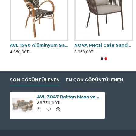
L 1545 Alüminyum Sandalye
AVL 1540 Alüminyum Sandalye
NOVA Metal Cafe Sandalyesi
AVL 3385 Rattan 6'lı Masa Takımı
AVL 3390 Rattan 8'
4.850,00TL
3.950,00TL
155.000,00TL
75.500,00TL
SON GÖRÜNTÜLENEN
EN ÇOK GÖRÜNTÜLENEN
AVL 3047 Rattan Masa ve Sandalye Takımı
68.750,00TL