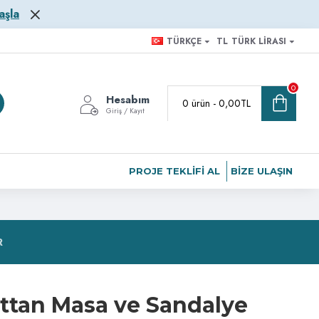
aşla
TÜRKÇE
TL
TÜRK LIRASI
0
Hesabım
0 ürün - 0,00TL
Giriş / Kayıt
PROJE TEKLIFI AL
BIZE ULAŞIN
R
ttan Masa ve Sandalye