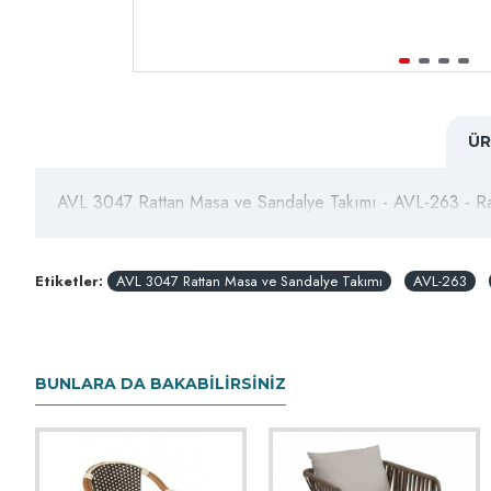
ÜR
AVL 3047 Rattan Masa ve Sandalye Takımı - AVL-263 - R
Etiketler:
AVL 3047 Rattan Masa ve Sandalye Takımı
AVL-263
BUNLARA DA BAKABILIRSINIZ