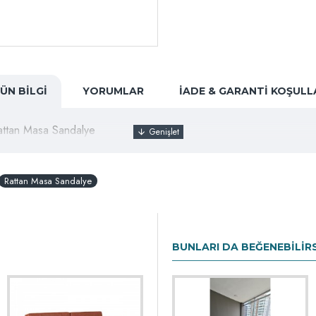
ÜN BILGI
YORUMLAR
İADE & GARANTI KOŞULL
attan Masa Sandalye
Rattan Masa Sandalye
BUNLARI DA BEĞENEBILIR