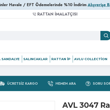
nler Havale / EFT Ödemelerinde %10 İndirim
Alışverişe B
RATTAN İMALATÇISI
 SANDALYE
SALINCAKLAR
RATTAN İP
AVLU COLLECTION
ÜCRETSIZ KARGO
HEMEN ARA
SORU SO
AVL 3047 Ra