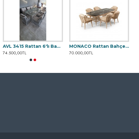
AVL 3415 Rattan 6'lı Bahçe Yemek Takımı
MONACO Rattan Bahçe Yemek Takımı
74.500,00TL
70.000,00TL