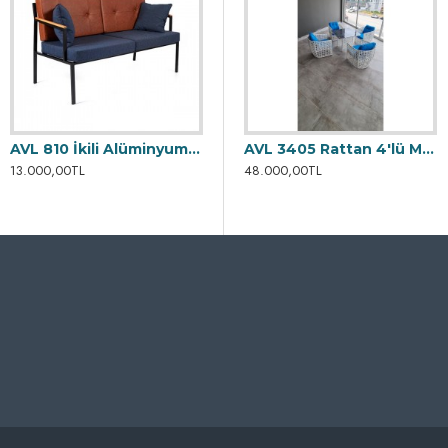
AVL 810 İkili Alüminyum Koltuk
li Bahçe Yemek Takımı
AVL 3400 Rattan Masa Sandalye Takımı
AVL 3405 Rattan 4'lü Masa Takımı
13.000,00TL
27.500,00TL
48.000,00TL