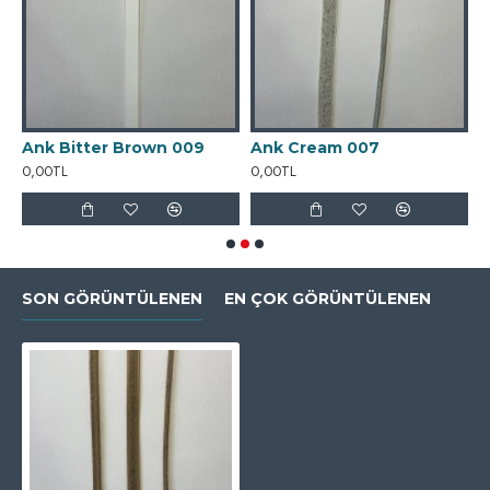
Ank Bitter Brown 009
Ank Cream 007
A
0,00TL
0,00TL
0
SON GÖRÜNTÜLENEN
EN ÇOK GÖRÜNTÜLENEN