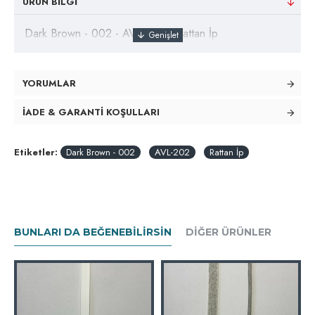
ÜRÜN BILGI
Dark Brown - 002 - AVL-202 - Rattan İp
YORUMLAR
İADE & GARANTI KOŞULLARI
Etiketler:
Dark Brown - 002
AVL-202
Rattan İp
BUNLARI DA BEĞENEBILIRSIN
DIĞER ÜRÜNLER