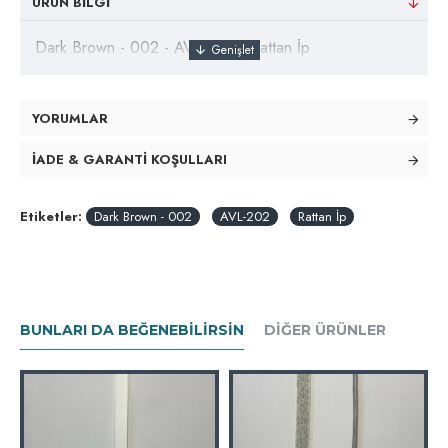
ÜRÜN BILGI
Dark Brown - 002 - AVL-202 - Rattan İp
YORUMLAR
İADE & GARANTI KOŞULLARI
Etiketler:
Dark Brown - 002
AVL-202
Rattan İp
BUNLARI DA BEĞENEBILIRSIN
DIĞER ÜRÜNLER