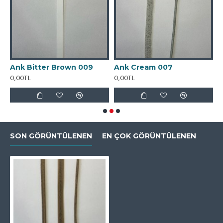
Ank Bitter Brown 009
Ank Cream 007
A
0,00TL
0,00TL
0
SON GÖRÜNTÜLENEN
EN ÇOK GÖRÜNTÜLENEN