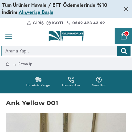
Tüm Ürünler Havale / EFT Ödemelerinde %10
İndirim
Alışverişe Başla
GIRIŞ
KAYIT
0542 423 43 69
0
Rattan İp
Ücretsiz Kargo
Hemen Ara
Soru Sor
Ank Yellow 001