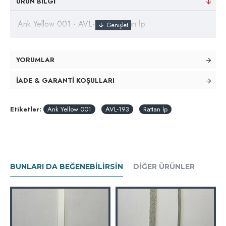
ÜRÜN BILGI
Ank Yellow 001 - AVL-193 - Rattan İp
YORUMLAR
İADE & GARANTI KOŞULLARI
Etiketler:
Ank Yellow 001
AVL-193
Rattan İp
BUNLARI DA BEĞENEBILIRSIN
DIĞER ÜRÜNLER