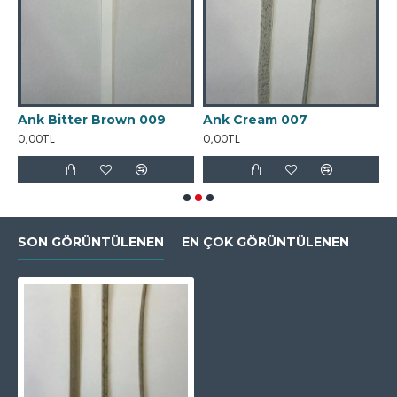
Ank Bitter Brown 009
Ank Cream 007
A
0,00TL
0,00TL
0
SON GÖRÜNTÜLENEN
EN ÇOK GÖRÜNTÜLENEN