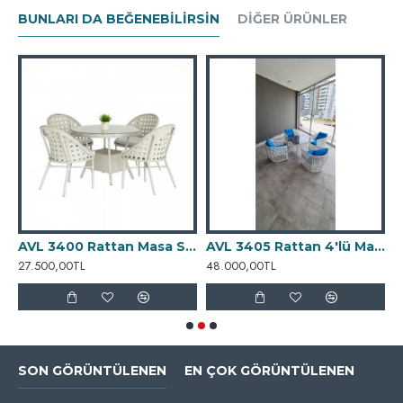
BUNLARI DA BEĞENEBILIRSIN
DIĞER ÜRÜNLER
90 Rattan 8'li Bahçe Yemek Takımı
AVL 3400 Rattan Masa Sandalye Takımı
AVL 3405 Rattan 4'lü Masa Takımı
27.500,00TL
48.000,00TL
7
SON GÖRÜNTÜLENEN
EN ÇOK GÖRÜNTÜLENEN