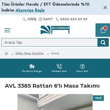
Tüm Ürünler Havale / EFT Ödemelerinde %10
İndirim
Alışverişe Başla
GIRIŞ
KAYIT
0542 423 43 69
0
Rattan Masa Sandalye
Arama
Ücretsiz Kargo
Hemen Ara
Soru Sor
AVL 3385 Rattan 6'lı Masa Takımı
YENI