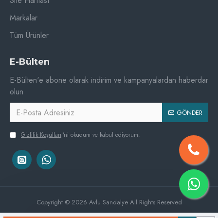
Site Haritası
Markalar
Tüm Ürünler
E-Bülten
E-Bülten'e abone olarak indirim ve kampanyalardan haberdar
olun
GÖNDER
Gizlilik Koşulları
'ni okudum ve kabul ediyorum.
Copyright © 2026 Avlu Sandalye All Rights Reserved