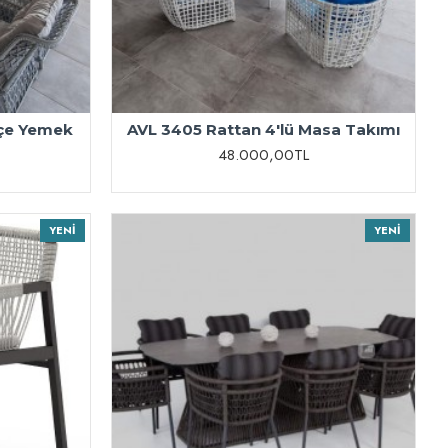
hçe Yemek
AVL 3405 Rattan 4'lü Masa Takımı
48.000,00TL
YENI
YENI