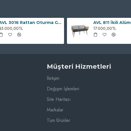
AVL 3016 Rattan Oturma Grubu
45.000,00TL
17.000,00TL
Müşteri Hizmetleri
İletişim
Değişim İşlemleri
Site Haritası
Markalar
Tüm Ürünler