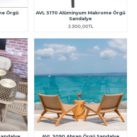
me Örgü
AVL 3170 Alüminyum Makrome Örgü
Sandalye
3.500,00TL
Sandalye
AVL 3090 Ahşap Örgü Sandalye