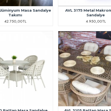
Alüminyum Masa Sandalye
AVL 3175 Metal Makro
Takımı
Sandalye
42.750,00TL
4.950,00TL
0 Rattan Masa Sandalye
AVL 3105 Rattan Masa 