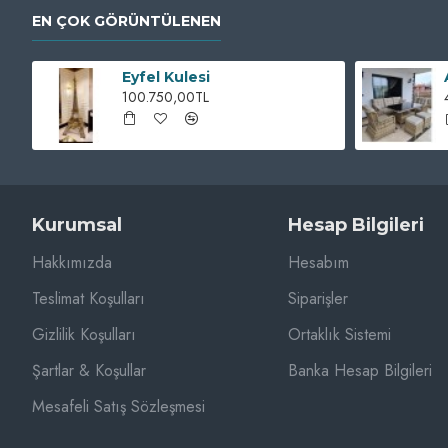
EN ÇOK GÖRÜNTÜLENEN
Eyfel Kulesi
100.750,00TL
Kurumsal
Hesap Bilgileri
Hakkımızda
Hesabım
Teslimat Koşulları
Siparişler
Gizlilik Koşulları
Ortaklık Sistemi
Şartlar & Koşullar
Banka Hesap Bilgileri
Mesafeli Satış Sözleşmesi