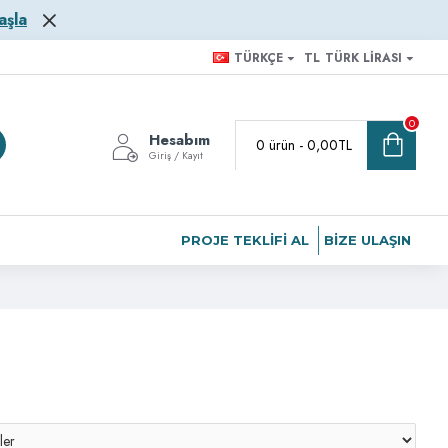
aşla
TÜRKÇE
TL
TÜRK LIRASI
0
Hesabım
0 ürün - 0,00TL
Giriş / Kayıt
PROJE TEKLIFI AL
BIZE ULAŞIN