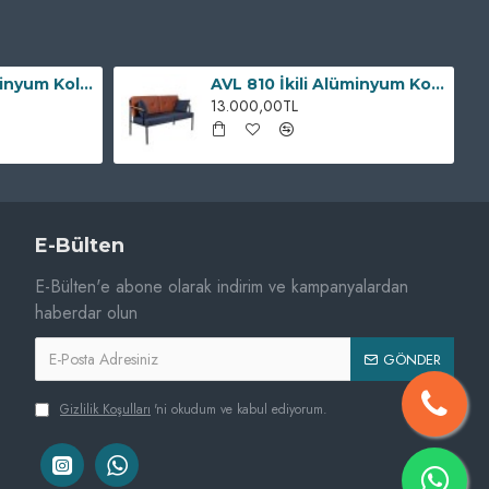
AVL 811 İkili Alüminyum Koltuk
AVL 810 İkili Alüminyum Koltuk
13.000,00TL
E-Bülten
E-Bülten'e abone olarak indirim ve kampanyalardan
haberdar olun
GÖNDER
Gizlilik Koşulları
'ni okudum ve kabul ediyorum.