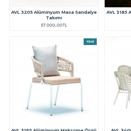
AVL 3205 Alüminyum Masa Sandalye
AVL 3185 
Takımı
57.000,00TL
YENI
AVL 3165 Alüminyum Makrome Örgü
AVL 340