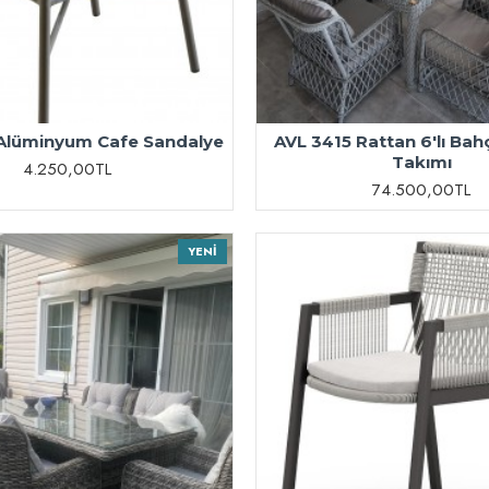
Alüminyum Cafe Sandalye
AVL 3415 Rattan 6'lı Ba
Takımı
4.250,00TL
74.500,00TL
YENI