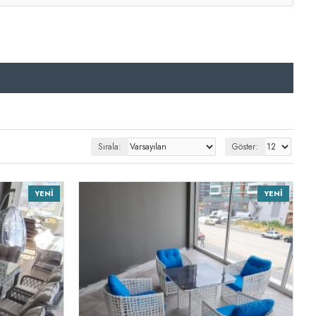
Sırala:
Göster:
YENI
YENI