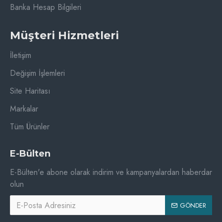
Banka Hesap Bilgileri
Müşteri Hizmetleri
İletişim
Değişim İşlemleri
Site Haritası
Markalar
Tüm Ürünler
E-Bülten
E-Bülten'e abone olarak indirim ve kampanyalardan haberdar
olun
GÖNDER