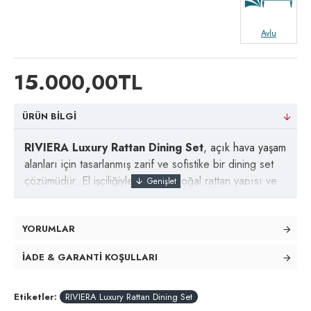
Avlu
15.000,00TL
ÜRÜN BILGI
RIVIERA Luxury Rattan Dining Set
, açık hava yaşam
alanları için tasarlanmış zarif ve sofistike bir dining set
çözümüdür. El işçiliğiyle örülmüş doğal rattan yapısı ve
yuvarlak masa formu sayesinde; bahçe, villa ve resort
projelerinde estetik ve sosyal bir buluşma alanı oluşturur.
YORUMLAR
Ergonomik formda tasarlanan sandalyeleri uzun süreli
kullanımda konfor sağlarken, dayanıklı rattan gövdesi
İADE & GARANTI KOŞULLARI
dış mekân koşullarına uygun olarak üretilmiştir. Doğal
renk tonları çevreyle bütünleşerek mekâna sıcak, rafine
Etiketler:
RIVIERA Luxury Rattan Dining Set
ve lüks bir karakter kazandırır.