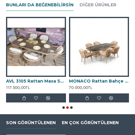
BUNLARI DA BEĞENEBILIRSIN
DIĞER ÜRÜNLER
3018 Rattan Oturma Grubu
AVL 3105 Rattan Masa Sandalye Takımı
MONACO Rattan Bahçe Yemek Takımı
117.500,00TL
70.000,00TL
2
SON GÖRÜNTÜLENEN
EN ÇOK GÖRÜNTÜLENEN