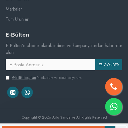
Markalar
Tüm Ürünler
E-Bülten
E-Bülten'e abone olarak indirim ve kampanyalardan haberdar
olun
GÖNDER
Gizlilik Koşulları
'ni okudum ve kabul ediyorum.
Copyright © 2026 Avlu Sandalye All Rights Reserved