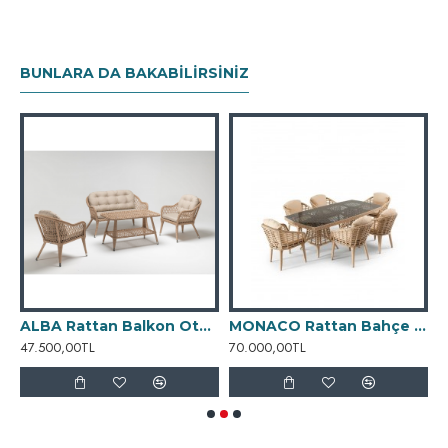
Zamansız tasarımı, dengeli oranları ve resort esintili
çizgileriyle
RIVIERA
, outdoor dining deneyimini modern
BUNLARA DA BAKABILIRSINIZ
bir yaşam stiline dönüştürür.
attan Lounge Daybed
ALBA Rattan Balkon Oturma Seti
MONACO Rattan Bahçe Yemek Takımı
47.500,00TL
70.000,00TL
2