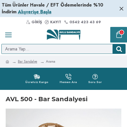
Tüm Ürünler Havale / EFT Ödemelerinde %10
İndirim
Alışverişe Başla
GIRIŞ
KAYIT
0542 423 43 69
0
Bar Sandalye
Arama
Ücretsiz Kargo
Hemen Ara
Soru Sor
AVL 500 - Bar Sandalyesi