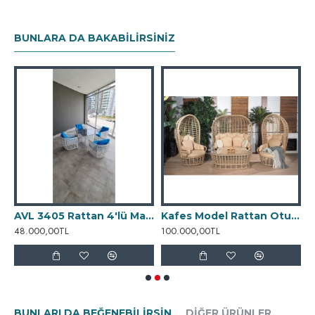
BUNLARA DA BAKABILIRSINIZ
tan Tekli Salıncak
AVL 3405 Rattan 4'lü Masa Takımı
Kafes Model Rattan Oturma Grubu
48.000,00TL
100.000,00TL
4
BUNLARI DA BEĞENEBILIRSIN
DIĞER ÜRÜNLER