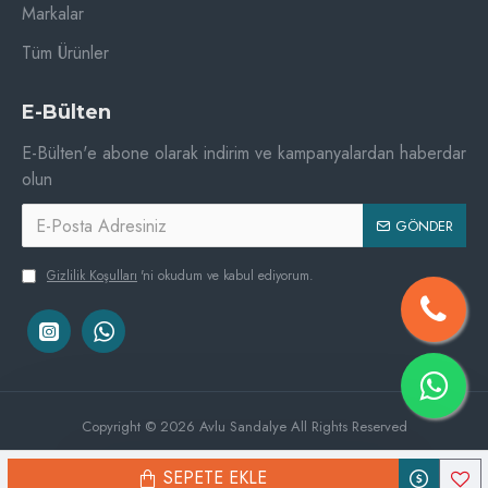
Markalar
Tüm Ürünler
E-Bülten
E-Bülten'e abone olarak indirim ve kampanyalardan haberdar
olun
GÖNDER
Gizlilik Koşulları
'ni okudum ve kabul ediyorum.
Copyright © 2026 Avlu Sandalye All Rights Reserved
SEPETE EKLE