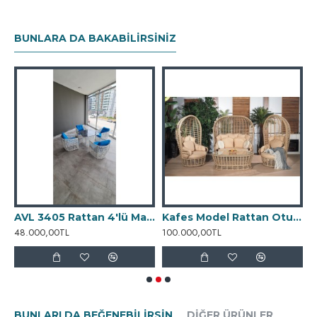
BUNLARA DA BAKABILIRSINIZ
tan Tekli Salıncak
AVL 3405 Rattan 4'lü Masa Takımı
Kafes Model Rattan Oturma Grubu
48.000,00TL
100.000,00TL
4
BUNLARI DA BEĞENEBILIRSIN
DIĞER ÜRÜNLER