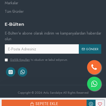
Markalar
Tüm Ürünler
E-Bülten
E-Bülten'e abone olarak indirim ve kampanyalardan haberdar
olun
GÖNDER
Gizlilik Koşulları
'ni okudum ve kabul ediyorum.
Copyright © 2026 Avlu Sandalye All Rights Reserved
SEPETE EKLE