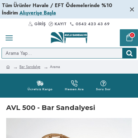
Tüm Ürünler Havale / EFT Ödemelerinde %10
İndirim
Alışverişe Başla
GIRIŞ
KAYIT
0542 423 43 69
0
Bar Sandalye
Arama
Ücretsiz Kargo
Hemen Ara
Soru Sor
AVL 500 - Bar Sandalyesi